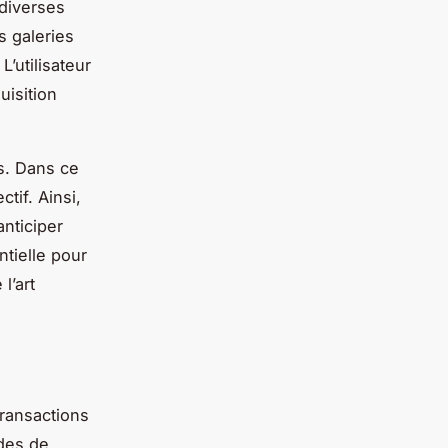
 diverses
s galeries
L’utilisateur
uisition
s. Dans ce
tif. Ainsi,
anticiper
ntielle pour
l’art
ransactions
des de