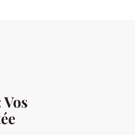
 Vos
tée