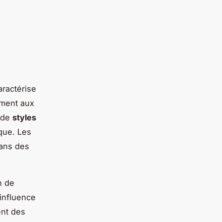
aractérise
ement aux
 de
styles
ique. Les
dans des
n de
’influence
ent des