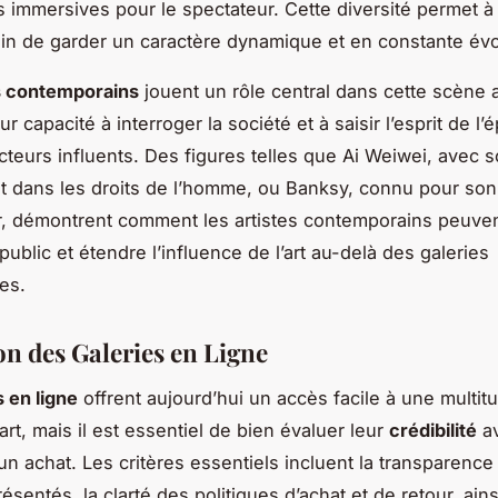
 immersives pour le spectateur. Cette diversité permet à l
n de garder un caractère dynamique et en constante évo
s contemporains
jouent un rôle central dans cette scène a
ur capacité à interroger la société et à saisir l’esprit de l’
cteurs influents. Des figures telles que Ai Weiwei, avec 
dans les droits de l’homme, ou Banksy, connu pour son 
r, démontrent comment les artistes contemporains peuve
public et étendre l’influence de l’art au-delà des galeries
les.
on des Galeries en Ligne
s en ligne
offrent aujourd’hui un accès facile à une multit
rt, mais il est essentiel de bien évaluer leur
crédibilité
av
un achat. Les critères essentiels incluent la transparence
résentés, la clarté des politiques d’achat et de retour, ains