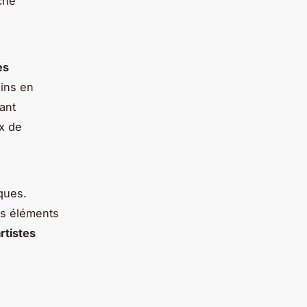
che
es
ains en
ant
x de
ques.
es éléments
rtistes