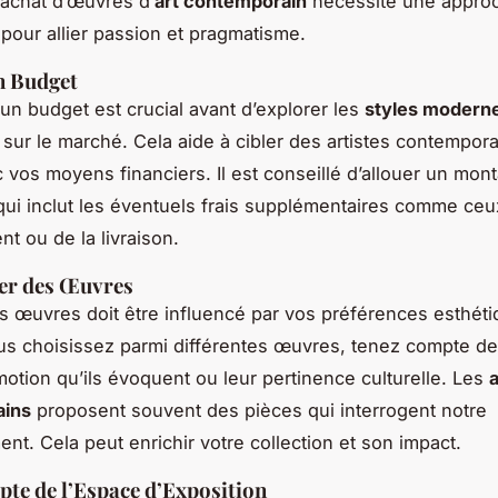
’achat d’œuvres d’
art contemporain
nécessite une appro
 pour allier passion et pragmatisme.
n Budget
un budget est crucial avant d’explorer les
styles modern
 sur le marché. Cela aide à cibler des artistes contempor
 vos moyens financiers. Il est conseillé d’allouer un mont
qui inclut les éventuels frais supplémentaires comme ceu
t ou de la livraison.
ner des Œuvres
s œuvres doit être influencé par vos préférences esthéti
s choisissez parmi différentes œuvres, tenez compte d
émotion qu’ils évoquent ou leur pertinence culturelle. Les
a
ains
proposent souvent des pièces qui interrogent notre
nt. Cela peut enrichir votre collection et son impact.
te de l’Espace d’Exposition