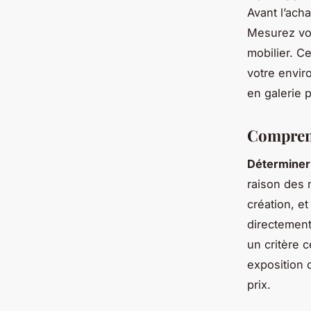
Avant l’ach
Mesurez vos
mobilier. C
votre envi
en galerie 
Comprend
Déterminer 
raison des 
création, e
directement
un critère 
exposition 
prix.