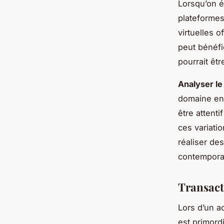
Lorsqu’on é
plateformes
virtuelles o
peut bénéfi
pourrait êtr
Analyser l
domaine en c
être attenti
ces variati
réaliser de
contempora
Transact
Lors d’un ac
est primord