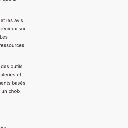
et les avis
précieux sur
 Les
 ressources
 des outils
aleries et
ments basés
e un choix