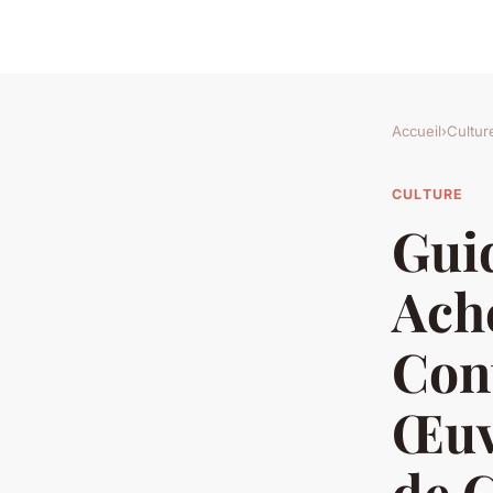
Accueil
›
Cultur
CULTURE
Gui
Ache
Con
Œuv
de C