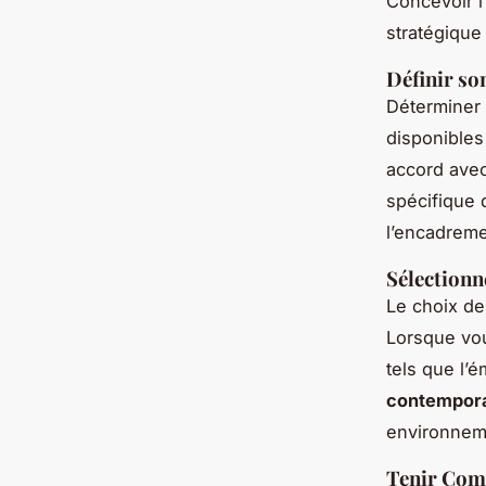
Concevoir l
stratégique
Définir so
Déterminer 
disponibles
accord avec
spécifique 
l’encadremen
Sélection
Le choix de
Lorsque vou
tels que l’
contempor
environneme
Tenir Comp