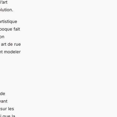
’art
lution.
rtistique
époque fait
son
art de rue
nt modeler
ude
ant
 sur les
i que la