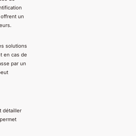
tification
offrent un
eurs.
es solutions
nt en cas de
asse par un
peut
 détailler
 permet