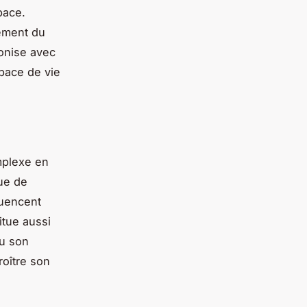
pace.
cement du
monise avec
pace de vie
mplexe en
que de
luencent
itue aussi
ou son
roître son