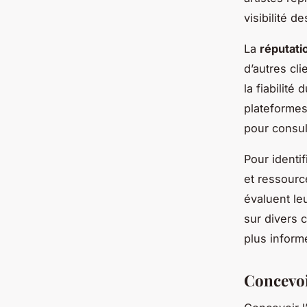
visibilité d
La
réputati
d’autres cl
la fiabilité
plateformes
pour consul
Pour identi
et ressourc
évaluent le
sur divers c
plus inform
Concevoi