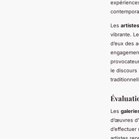
expériences
contemporai
Les
artiste
vibrante. Le
d’eux des a
engagement 
provocateu
le discours 
traditionnel
Évaluati
Les
galerie
d’œuvres d’a
d’effectuer 
artistes rep