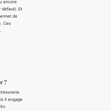
ou encore
 défaut). Et
permet de
e. Ces
.
r ?
 trésorerie
is il engage
 En