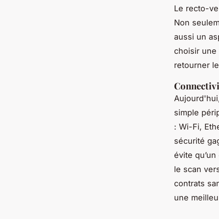
Le recto-ve
Non seuleme
aussi un as
choisir une
retourner l
Connectivi
Aujourd'hui
simple péri
: Wi-Fi, Et
sécurité ga
évite qu’un
le scan ver
contrats sa
une meilleur