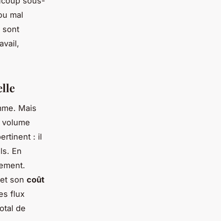
aucoup sous-
ou mal
 sont
avail,
lle
amme. Mais
du volume
ertinent : il
ls. En
lement.
et son
coût
es flux
otal de