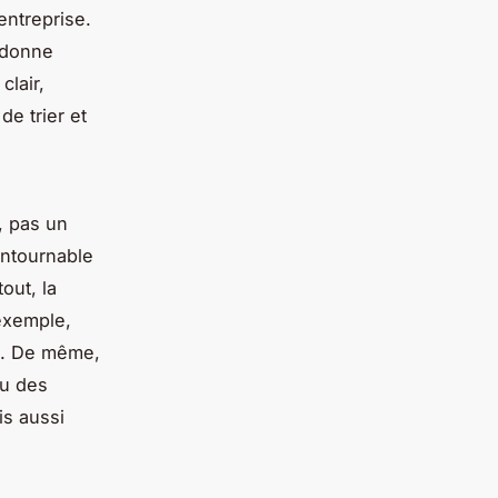
entreprise.
l donne
clair,
e trier et
, pas un
ontournable
out, la
 exemple,
e. De même,
ou des
is aussi