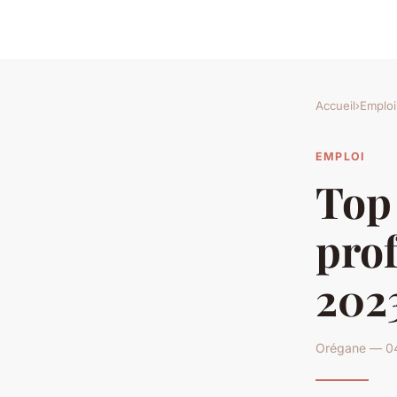
Accueil
›
Emploi
EMPLOI
Top
prof
202
Orégane — 04