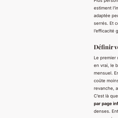
Plus person
estiment l’
adaptée peu
serrés. Et c
l’efficacit
Définir 
Le premier 
en vrai, le 
mensuel. E
coûte moins
revanche, 
C’est là qu
par page in
denses. Entr