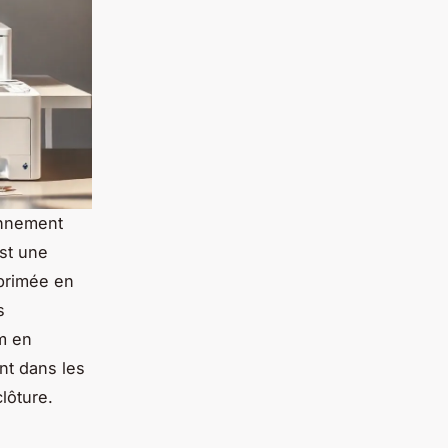
onnement
st une
xprimée en
s
m en
nt dans les
lôture.