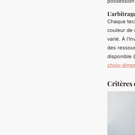
possession 
L'arbitrage
Chaque tech
couleur de 
varié. À l’i
des ressour
disponible 
choix-dimp
Critères