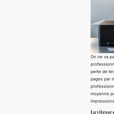
On ne va pa
professionn
perte de te
pages par m
professionn
moyenne pou
impressions
La vitesse