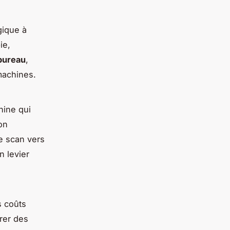
gique à
ie,
 bureau
,
 machines.
hine qui
on
le scan vers
n levier
s coûts
rer des