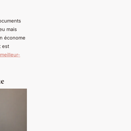
documents
peu mais
tion économe
 est
meilleur-
ue