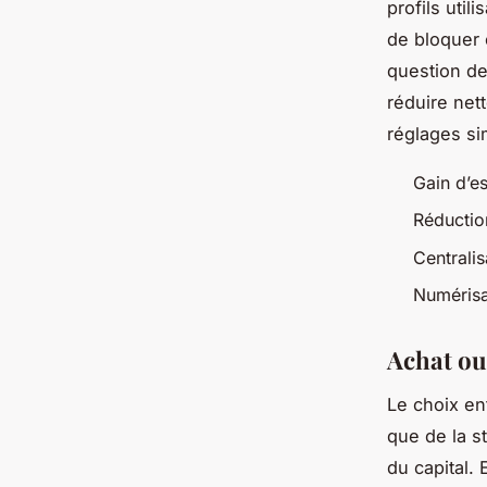
profils uti
de bloquer 
question de
réduire net
réglages si
Gain d’e
Réductio
Centrali
Numérisa
Achat ou 
Le choix en
que de la s
du capital.