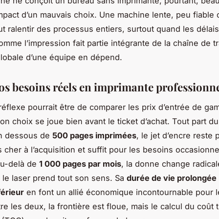
ne ne conçoit un bureau sans imprimante, pourtant, be
impact d’un mauvais choix. Une machine lente, peu fiable 
t ralentir des processus entiers, surtout quand les délais
omme l’impression fait partie intégrante de la chaîne de tr
é globale d’une équipe en dépend.
vos besoins réels en imprimante professionne
réflexe pourrait être de comparer les prix d’entrée de g
bon choix se joue bien avant le ticket d’achat. Tout part 
n dessous de
500 pages imprimées
, le jet d’encre reste p
 cher à l’acquisition et suffit pour les besoins occasionne
au-delà de
1 000 pages par mois
, la donne change radica
e le laser prend tout son sens. Sa
durée de vie prolongée
férieur
en font un allié économique incontournable pour l
e les deux, la frontière est floue, mais le calcul du coût t