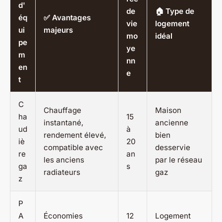
d'
de
🏠 Type de
éq
✅ Avantages
vie
logement
ui
majeurs
mo
idéal
pe
ye
m
nn
en
e
t
C
Chauffage
Maison
ha
15
instantané,
ancienne
ud
à
rendement élevé,
bien
iè
20
compatible avec
desservie
re
an
les anciens
par le réseau
ga
s
radiateurs
gaz
z
P
A
Économies
12
Logement