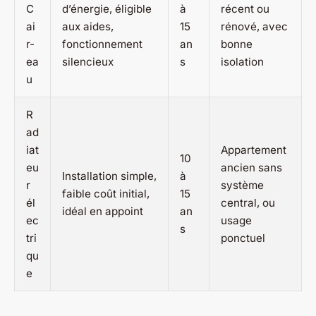
C
d’énergie, éligible
à
récent ou
ai
aux aides,
15
rénové, avec
r-
fonctionnement
an
bonne
ea
silencieux
s
isolation
u
R
ad
iat
Appartement
10
eu
ancien sans
Installation simple,
à
r
système
faible coût initial,
15
él
central, ou
idéal en appoint
an
ec
usage
s
tri
ponctuel
qu
e